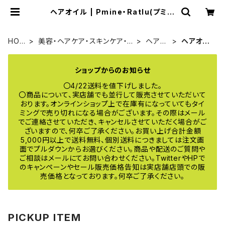
ヘアオイル | Pmine・Ratlu(プミー
ネ・ラトル) online
HOM
美容・ヘアケア・スキンケア・コ
ヘアケ
ヘアオイ
E
スメ
ア
ル
ショップからのお知らせ
〇4/22送料を値下げしました。
〇商品について、実店舗でも並行して販売させていただいて
おります。オンラインショップ上で在庫有になっていてもタイ
ミングで売り切れになる場合がございます。その際はメール
でご連絡させていただき、キャンセルさせていただく場合がご
ざいますので、何卒ご了承ください。お買い上げ合計金額
5,000円以上で送料無料、個別送料につきましては注文画
面でプルダウンからお選びください。商品や配送のご質問や
ご相談はメールにてお問い合わせください。TwitterやHPで
のキャンペーンやセール販売価格告知は実店舗店頭での販
売価格となっております。何卒ご了承ください。
PICKUP ITEM