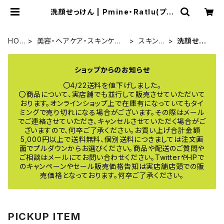
洗顔せっけん | Pmine・Ratlu(プミ
ーネ・ラトル) online
HO
美容・ヘアケア・スキンケア・
スキンケ
洗顔せっけ
ME
コスメ
ア
ん
ショップからのお知らせ
〇4/22送料を値下げしました。
〇商品について、実店舗でも並行して販売させていただいて
おります。オンラインショップ上で在庫有になっていてもタイ
ミングで売り切れになる場合がございます。その際はメール
でご連絡させていただき、キャンセルさせていただく場合がご
ざいますので、何卒ご了承ください。お買い上げ合計金額
5,000円以上で送料無料、個別送料につきましては注文画
面でプルダウンからお選びください。商品や配送のご質問や
ご相談はメールにてお問い合わせください。TwitterやHPで
のキャンペーンやセール販売価格告知は実店舗店頭での販
売価格となっております。何卒ご了承ください。
PICKUP ITEM