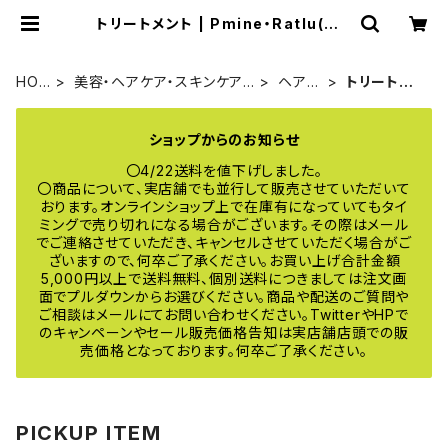
トリートメント | Pmine・Ratlu(プミ
ーネ・ラトル) online
HO
美容・ヘアケア・スキンケア・
ヘアケ
トリートメ
ME
コスメ
ア
ント
ショップからのお知らせ
〇4/22送料を値下げしました。
〇商品について、実店舗でも並行して販売させていただいて
おります。オンラインショップ上で在庫有になっていてもタイ
ミングで売り切れになる場合がございます。その際はメール
でご連絡させていただき、キャンセルさせていただく場合がご
ざいますので、何卒ご了承ください。お買い上げ合計金額
5,000円以上で送料無料、個別送料につきましては注文画
面でプルダウンからお選びください。商品や配送のご質問や
ご相談はメールにてお問い合わせください。TwitterやHPで
のキャンペーンやセール販売価格告知は実店舗店頭での販
売価格となっております。何卒ご了承ください。
PICKUP ITEM