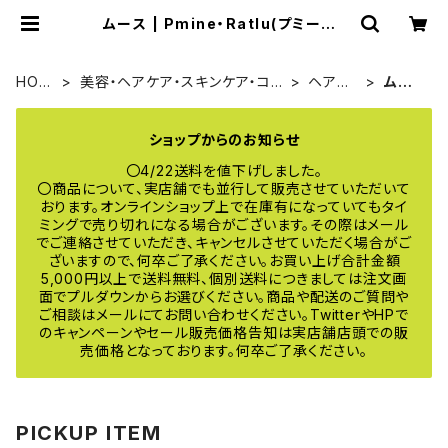
ムース | Pmine・Ratlu(プミーネ・
ラトル) online
HOM
美容・ヘアケア・スキンケア・コス
ヘアケ
ムー
E
メ
ア
ス
ショップからのお知らせ
〇4/22送料を値下げしました。
〇商品について、実店舗でも並行して販売させていただいて
おります。オンラインショップ上で在庫有になっていてもタイ
ミングで売り切れになる場合がございます。その際はメール
でご連絡させていただき、キャンセルさせていただく場合がご
ざいますので、何卒ご了承ください。お買い上げ合計金額
5,000円以上で送料無料、個別送料につきましては注文画
面でプルダウンからお選びください。商品や配送のご質問や
ご相談はメールにてお問い合わせください。TwitterやHPで
のキャンペーンやセール販売価格告知は実店舗店頭での販
売価格となっております。何卒ご了承ください。
PICKUP ITEM