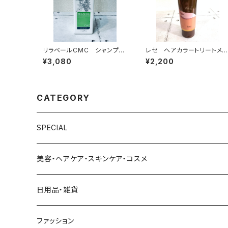
リラベールCMC シャンプー
レセ ヘアカラートリートメ
1000ml
ト 【ナチュラルブラウン】
¥3,080
¥2,200
CATEGORY
SPECIAL
美容・ヘアケア・スキンケア・コスメ
美容
日用品・雑貨
美容家電
ヘアケア
日用品
ファッション