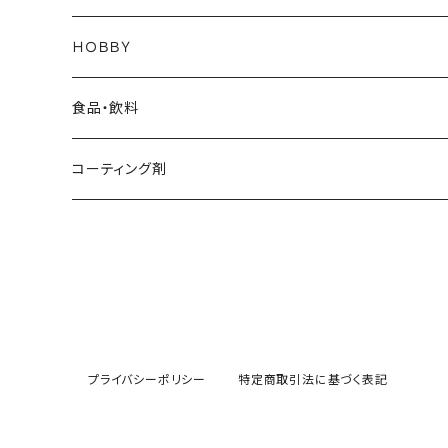
美容小物アイテム
シャンプー
コスメ
雑貨
バック
ＨＯＢＢＹ
コンディショナー・ヘアマスク
エコバック
スキンケア
コーティング剤
プラモデル
食品・飲料
ムース
トートバック
洗顔せっけん
テレビ・鏡・陶器コーティング剤
飲料
コーティング剤
ヘアオイル
飲料水
食品
スマホ・タブレット・ガラス面
トリートメント
ティーパック
自動車ガラス用コーティング剤
カラートリートメント
自動車ボディコーティング
プライバシーポリシー
特定商取引法に基づく表記
カラーシャンプー