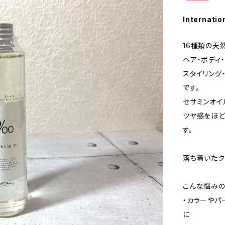
Internatio
16種類の天
ヘア・ボディ
スタイリング
です。
セサミンオイ
ツヤ感をほど
す。
落ち着いたク
こんな悩みの
・カラーやパ
に