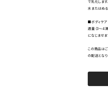
で乳化します
水またはぬる
■ボディケア
適量（3～4
になじませま
この商品はご
の配送となり