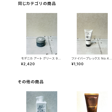
同じカテゴリの商品
モデニカ アート グリース 90
ファイバープレックス No.4
g ナカノ
ボンド セラム 100g
¥2,420
¥1,100
その他の商品