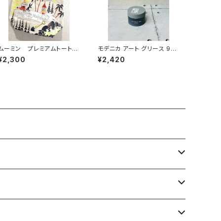
ムーミン プレミアムトートバ
モデニカ アート グリース 90
ック （ムーミン・ミイ）
g ナカノ
¥2,300
¥2,420