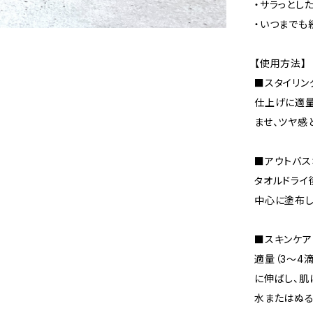
・サラっとし
・いつまでも
【使用方法】
■スタイリン
仕上げに適量
ませ、ツヤ感
■アウトバス
タオルドライ
中心に塗布し
■スキンケア
適量（3～4
に伸ばし、肌
水またはぬる