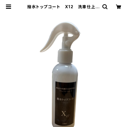
撥水トップコート X12 洗車仕上げ
用 150ml | Pmine・Ratlu(プミー
ネ・ラトル) online