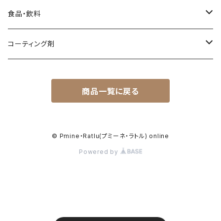
コンディショナー・ヘアマスク
エコバック
スキンケア
コーティング剤
プラモデル
食品・飲料
ムース
トートバック
洗顔せっけん
テレビ・鏡・陶器コーティング剤
飲料
コーティング剤
ヘアオイル
飲料水
食品
スマホ・タブレット・ガラス面
商品一覧に戻る
トリートメント
ティーパック
自動車ガラス用コーティング剤
カラートリートメント
自動車ボディコーティング
© Pmine・Ratlu(プミーネ・ラトル) online
カラーシャンプー
Powered by