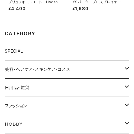
プリュフォールコート Hydrob
YSパーク プロスプレイヤー
el U【ハイドロベル U】
【霧吹き】
¥4,400
¥1,980
CATEGORY
SPECIAL
美容・ヘアケア・スキンケア・コスメ
美容
日用品・雑貨
美容家電
ヘアケア
日用品
ファッション
美容小物アイテム
シャンプー
コスメ
雑貨
バック
ＨＯＢＢＹ